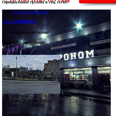
Официальные группы
в соц. сетях:
группа в ВКонтакте
ОШИБКУ?
нашли
Как добраться до
Океан:
Входная группа
Океан:
Входная группа:
Как добраться:
Остановка "Магазин Океан"
Трамваи: 1, 2, 4, 7, 9, 10
Остановка "Магазин Подарки"