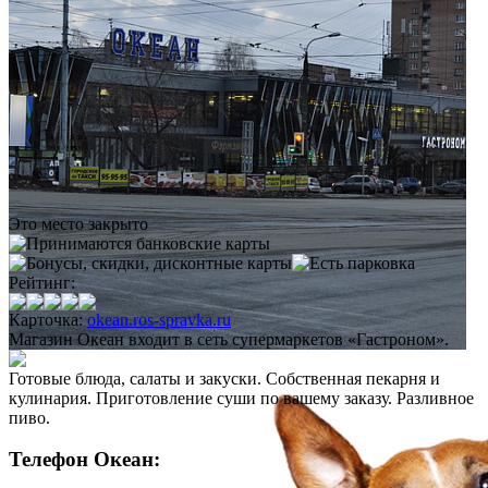
Это место закрыто
Рейтинг:
Карточка:
okean.ros-spravka.ru
Магазин Океан входит в сеть супермаркетов «Гастроном».
Готовые блюда, салаты и закуски. Собственная пекарня и
кулинария. Приготовление суши по вашему заказу. Разливное
пиво.
Телефон Океан: