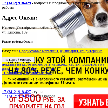
+7 (3412) 918-429
- вопросы и предложения по организации
работы
Адрес
Океан
:
Ижевск
(Октябрьский район ), УР
ул. Кирова, 109
Режим работы Океан:
Разделы:
Продуктовые магазины
,
Кулинария, кондитерские
на карте / маршрут
показать на карте
посмотреть на яндекс-картах
посмотреть на
google-картах
в Яндекс-навигатор
Позвонить
Отправить запрос
Дополнительные телефоны
Океан:
+7 (3412) 918-427
- суши
+7 (3412) 918-330
- отдел кадров