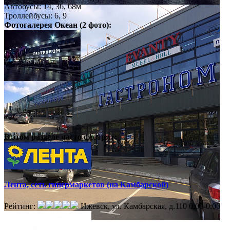
Автобусы: 14, 36, 68м
Троллейбусы: 6, 9
Фотогалерея
Океан
(2 фото):
В этом разделе
часто смотрят:
Лента, сеть гипермаркетов (на Камбарской)
Рейтинг:
Ижевск, ул. Камбарская, д.110
0:00-0:00