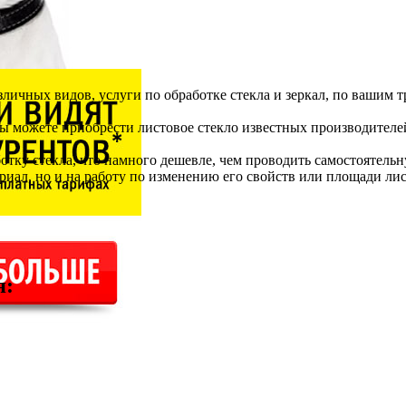
азличных видов, услуги по обработке стекла и зеркал, по вашим т
вы можете приобрести листовое стекло известных производителе
отку стекла, что намного дешевле, чем проводить самостоятельн
ериал, но и на работу по изменению его свойств или площади лис
я
: