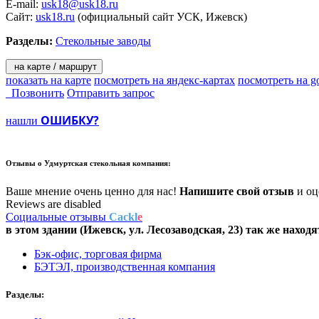
E-mail:
usk18@usk18.ru
Сайт:
usk18.ru
(официальный сайт УСК, Ижевск)
Разделы:
Стекольные заводы
на карте / маршрут
показать на карте
посмотреть на яндекс-картах
посмотреть на g
Позвонить
Отправить запрос
ОШИБКУ?
нашли
Отзывы о
Удмуртская стекольная компания:
Ваше мнение очень ценно для нас!
Напишите свой отзыв
и оце
Reviews are disabled
Социальные отзывы
Cackl
e
в этом здании (Ижевск,
ул. Лесозаводская, 23
) так же находя
Бэк-офис, торговая фирма
БЭТЭЛ, производственная компания
Разделы: