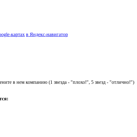
oogle-картах
в Яндекс-навигатор
ните в нем компанию (1 звезда - "плохо!", 5 звезд - "отлично!")
тся: