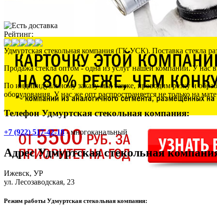
Рейтинг:
Удмуртская стекольная компания (ГК УСК)
. Поставка стекла р
Продажа стекла оптом - одна из услуг нашей компании. У нас 
По индивидуальному заказу мы, также, проводим резку и обраб
оборудования. У нас же опт распространяется не только на мат
Телефон Удмуртская стекольная компания:
+7 (922) 517-42-18
- многоканальный
Адрес
Удмуртская стекольная компани
Ижевск
, УР
ул. Лесозаводская, 23
Режим работы Удмуртская стекольная компания: