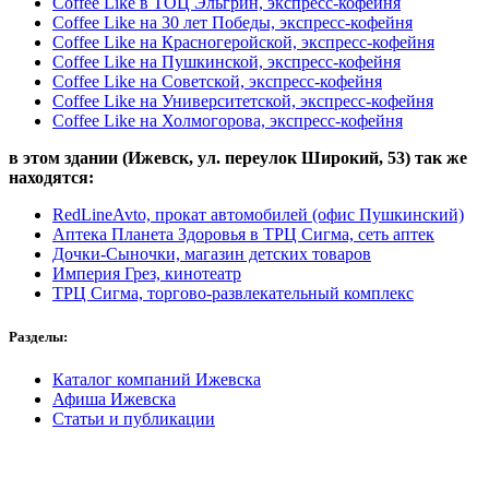
Coffee Like в ТОЦ Эльгрин, экспресс-кофейня
Coffee Like на 30 лет Победы, экспресс-кофейня
Coffee Like на Красногеройской, экспресс-кофейня
Coffee Like на Пушкинской, экспресс-кофейня
Coffee Like на Советской, экспресс-кофейня
Coffee Like на Университетской, экспресс-кофейня
Coffee Like на Холмогорова, экспресс-кофейня
в этом здании (Ижевск,
ул. переулок Широкий, 53
) так же
находятся:
RedLineAvto, прокат автомобилей (офис Пушкинский)
Аптека Планета Здоровья в ТРЦ Сигма, сеть аптек
Дочки-Сыночки, магазин детских товаров
Империя Грез, кинотеатр
ТРЦ Сигма, торгово-развлекательный комплекс
Разделы:
Каталог компаний Ижевска
Афиша Ижевска
Статьи и публикации