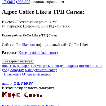
+7 (3412) 908-292
- единая справочная
Адрес
Coffee Like в ТРЦ Сигма
:
Ижевск
(Октябрьский район ), УР
ул. переулок Широкий, 53
(ТРЦ «Сигма»)
Режим работы Coffee Like в ТРЦ Сигма:
Сайт:
coffee-like.com
(официальный сайт Coffee Like)
Разделы:
Кофе с собой (на вынос)
на карте / маршрут
показать на карте
посмотреть на яндекс-картах
посмотреть на
google-картах
в Яндекс-навигатор
Позвонить
Отправить запрос
ОШИБКУ?
нашли
В этом разделе
часто смотрят: