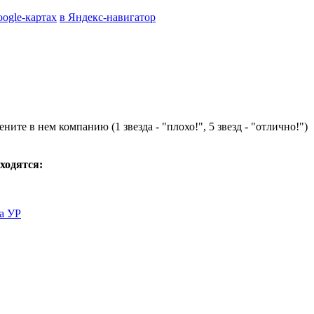
oogle-картах
в Яндекс-навигатор
ните в нем компанию (1 звезда - "плохо!", 5 звезд - "отлично!")
аходятся:
а УР