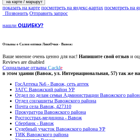
на карте / маршрут
показать на карте
посмотреть на яндекс-картах
посмотреть на g
Позвонить
Отправить запрос
ОШИБКУ?
нашли
Отзывы о
Салон оптики ЛинзОчки - Вавож:
Ваше мнение очень ценно для нас!
Напишите свой отзыв
и оце
Reviews are disabled
Социальные отзывы
Cackl
e
в этом здании (Вавож,
ул. Интернациональная, 57
) так же н
ГосАптека №6 - Вавож, сеть аптек
ЗАГС Вавожский район УР
Отдел по делам семьи Администрации Вавожского район
Отдел соцзащиты Вавожского района
Почта села Вавож, 427310
Прокуратура Вавожского района
Росгосстрах-медицина - Вавож
Сбербанк - Вавож
Судебный участок Вавожского района УР
ТИК Вавожского района