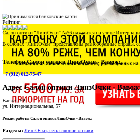
Рейтинг:
Салон оптики "ЛинзОчки" №56 находится на улице Интернаци
В салонах "ЛинзОчки" представлены разнообразные оправы, со
Телефон Салон оптики ЛинзОчки - Вавож:
+7 (912) 012-75-47
Адрес
Салон оптики ЛинзОчки - Вавож
Вавож
, УР
ул. Интернациональная, 57
Режим работы Салон оптики ЛинзОчки - Вавож:
Разделы:
ЛинзОчки, сеть салонов оптики