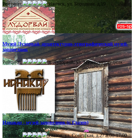
Рейтинг:
Ижевск, ул. Бородина, д.19
Музей Лудорвай, архитектурно-этнографический музей-
заповедник
Рейтинг:
д. Лудорвай, ул. Музей-заповедник
Иднакар - музей-заповедник (г. Глазов)
Рейтинг:
Глазов, ул. Советская, д.27
8:00-17:00