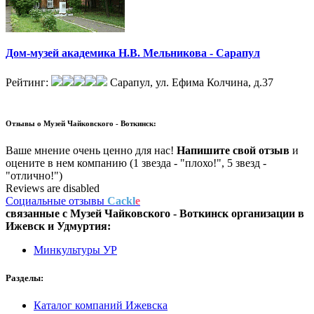
Дом-музей академика Н.В. Мельникова - Сарапул
Рейтинг:
Сарапул, ул. Ефима Колчина, д.37
Отзывы о
Музей Чайковского - Воткинск:
Ваше мнение очень ценно для нас!
Напишите свой отзыв
и
оцените в нем компанию (1 звезда - "плохо!", 5 звезд -
"отлично!")
Reviews are disabled
Социальные отзывы
Cackl
e
связанные с
Музей Чайковского - Воткинск
организации в
Ижевск и Удмуртия:
Минкультуры УР
Разделы:
Каталог компаний Ижевска