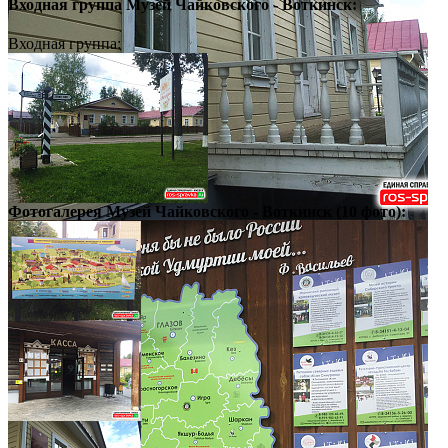
Входная группа
Музей Чайковского - Воткинск:
Входная группа:
Фотогалерея
Музей Чайковского - Воткинск
(10 фото):