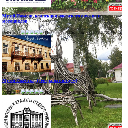
Музей Ижмаш, коллекция ижевского оружия и
мотоциклов
Рейтинг:
Ижевск, ул. Свердлова, д.32
8:30-16:30
Музей Ижевска, (Генеральский дом)
Рейтинг:
Ижевск, ул. Милиционная, д.4