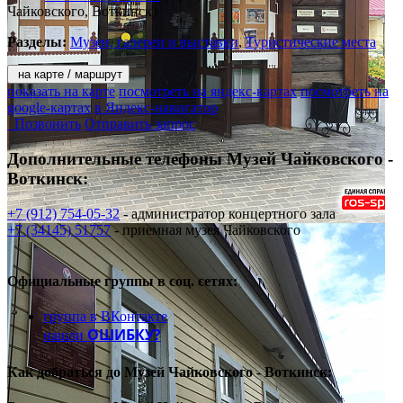
Чайковского, Воткинск)
Разделы:
Музеи, галереи и выставки
,
Туристические места
на карте / маршрут
показать на карте
посмотреть на яндекс-картах
посмотреть на
google-картах
в Яндекс-навигатор
Позвонить
Отправить запрос
Дополнительные телефоны
Музей Чайковского -
Воткинск:
+7 (912) 754-05-32
- администратор концертного зала
+7 (34145) 51757
- приемная музея Чайковского
Официальные группы
в соц. сетях:
группа в ВКонтакте
ОШИБКУ?
нашли
Как добраться до
Музей Чайковского - Воткинск: