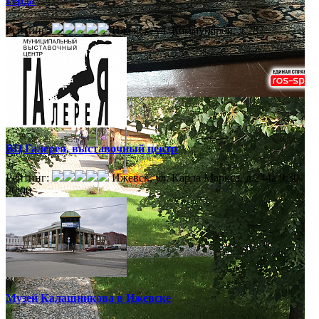
Герда
Рейтинг:
Ижевск, ул. Коммунаров, д.287
ВЦ Галерея, выставочный центр
Рейтинг:
Ижевск, ул. Карла Маркса, д.244а
9:30-
20:00
Музей Калашникова в Ижевске