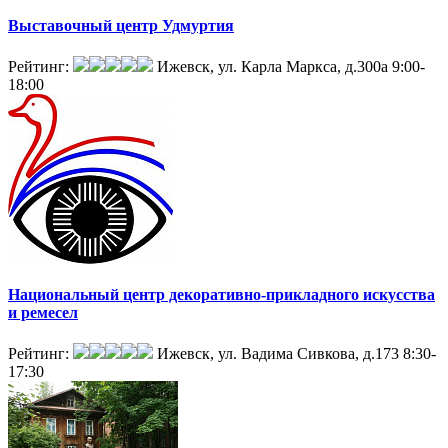
Выставочный центр Удмуртия
Рейтинг:
Ижевск, ул. Карла Маркса, д.300а
9:00-
18:00
Национальный центр декоративно-прикладного искусства
и ремесел
Рейтинг:
Ижевск, ул. Вадима Сивкова, д.173
8:30-
17:30