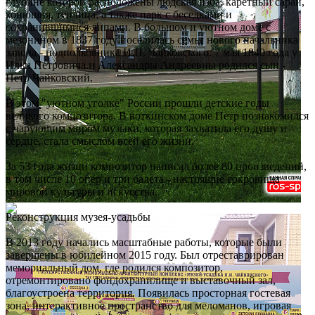
глубине которой расположены людская изба, каретный сарай,
конюшня, теплица, а также парк с беседками и
сохранившимися липами. В большом и уютном доме с
мезонином в 1837 году поселилась семья нового начальника
завода - подполковника И.П. Чайковского. 7 мая 1840 года у
Ильи Петровича и Александры Андреевны родился сын -
Петр Чайковский.
В этом "уютном уголке" России прошли детские годы
великого композитора. В воткинском доме Петр познакомился
с чарующим миром музыки, которая захватила его душу и
сердце, стала смыслом всей его жизни.
За 53 года жизни композитор написал более 80 произведений,
в том числе 10 опер и три балета - настоящие сокровища
мировой культуры и искусства.
Реконструкция музея-усадьбы
В 2013 году начались масштабные работы, которые были
завершены в юбилейном 2015 году. Был отреставрирован
мемориальный дом, где родился композитор,
отремонтировано фондохранилище и выставочный зал,
благоустроена территория. Появилась просторная гостевая
зона, интерактивное пространство для меломанов, игровая