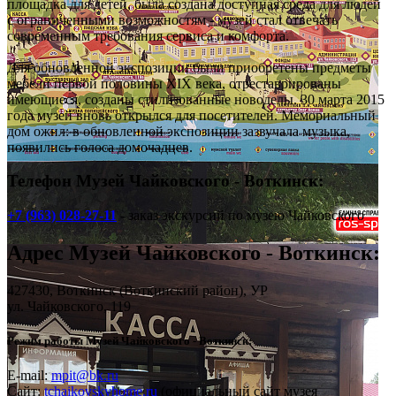
площадка для детей, была создана доступная среда для людей
с ограниченными возможностям - музей стал отвечать
современным требования сервиса и комфорта.
Для обновленной экспозиции были приобретены предметы
мебели первой половины XIX века, отреставрированы
имеющиеся, созданы стилизованные новоделы. 30 марта 2015
года музей вновь открылся для посетителей. Мемориальный
дом ожил: в обновленной экспозиции зазвучала музыка,
появились голоса домочадцев.
Телефон Музей Чайковского - Воткинск:
+7 (963) 028-27-11
- заказ экскурсий по музею Чайковского
Адрес
Музей Чайковского - Воткинск
:
427430,
Воткинск
(Воткинский район), УР
ул. Чайковского, 119
Режим работы Музей Чайковского - Воткинск:
E-mail:
mpit@bk.ru
Сайт:
tchaikovskyhome.ru
(официальный сайт музея