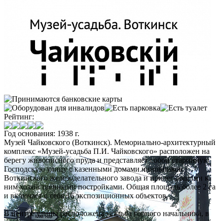
Рейтинг:
Год основания: 1938 г.
Музей Чайковского (Воткинск)
. Мемориально-архитектурный
комплекс «Музей-усадьба П.И. Чайковского» расположен на
берегу живописного пруда и представляет собой старинную
Господскую улицу с казенными домами чиновников
Воткинского железоделательного завода и прилегающими к
ним хозяйственными постройками. Общая площадь более 2 га
и включает в себя 16 экспозиционных объектов.
В центре улицы расположена усадьба горного начальника, в