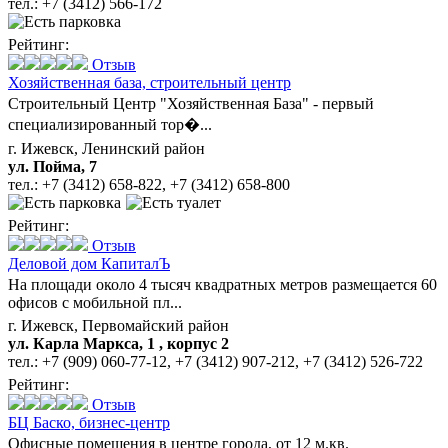
тел.:
+7 (3412) 566-172
Рейтинг:
Отзыв
Хозяйственная база,
строительный центр
Строительный Центр "Хозяйственная База" - первый
специализированный тор�...
г. Ижевск, Ленинский район
ул. Пойма, 7
тел.:
+7 (3412) 658-822
,
+7 (3412) 658-800
Рейтинг:
Отзыв
Деловой дом КапиталЪ
На площади около 4 тысяч квадратных метров размещается 60
офисов с мобильной пл...
г. Ижевск, Первомайский район
ул. Карла Маркса, 1 , корпус 2
тел.:
+7 (909) 060-77-12
,
+7 (3412) 907-212
,
+7 (3412) 526-722
Рейтинг:
Отзыв
БЦ Баско,
бизнес-центр
Офисные помещения в центре города, от 12 м.кв.