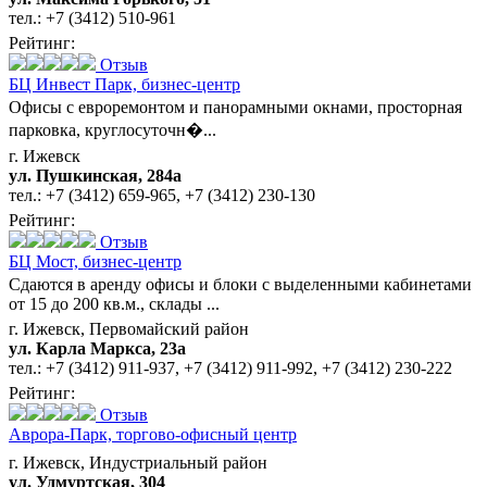
тел.:
+7 (3412) 510-961
Рейтинг:
Отзыв
БЦ Инвест Парк,
бизнес-центр
Офисы с евроремонтом и панорамными окнами, просторная
парковка, круглосуточн�...
г. Ижевск
ул. Пушкинская, 284a
тел.:
+7 (3412) 659-965
,
+7 (3412) 230-130
Рейтинг:
Отзыв
БЦ Мост,
бизнес-центр
Сдаются в аренду офисы и блоки с выделенными кабинетами
от 15 до 200 кв.м., склады ...
г. Ижевск, Первомайский район
ул. Карла Маркса, 23а
тел.:
+7 (3412) 911-937
,
+7 (3412) 911-992
,
+7 (3412) 230-222
Рейтинг:
Отзыв
Аврора-Парк,
торгово-офисный центр
г. Ижевск, Индустриальный район
ул. Удмуртская, 304