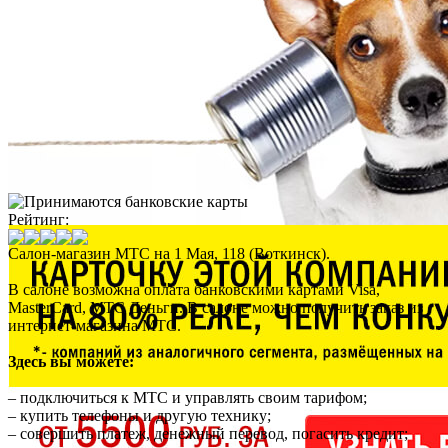
Рейтинг:
Салон-магазин МТС на 1 Мая, 118 (Воткинск).
В салоне возможна оплата банковскими картами Visa,
MasterCard, МТС Деньги. В салоне можно получить заказ из
интернет-магазина МТС.
Здесь вы можете:
– подключиться к МТС и управлять своим тарифом;
– купить телефоны и другую технику;
– совершить платеж, денежный перевод, погасить кредит;