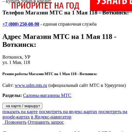
– купить товар в кредит.
Телефон Магазин МТС на 1 Мая 118 - Воткинск:
+7 (800) 250-08-90
- единая справочная служба
Адрес
Магазин МТС на 1 Мая 118 -
Воткинск
:
Воткинск
, УР
ул. 1 Мая, 118
Режим работы Магазин МТС на 1 Мая 118 - Воткинск:
Сайт:
www.udm.mts.ru
(официальный сайт МТС в Удмуртии)
Разделы:
Салоны-магазины МТС
на карте / маршрут
показать на карте
посмотреть на яндекс-картах
посмотреть на
google-картах
в Яндекс-навигатор
Позвонить
Отправить запрос