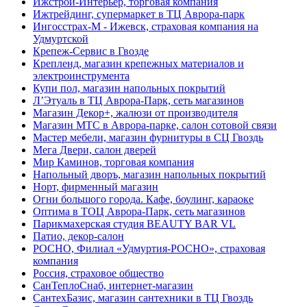
Ижстрой-Интерьер, торговая компания
Ижтрейдинг, супермаркет в ТЦ Аврора-парк
Ингосстрах-М - Ижевск, страховая компания на
Удмуртской
Крепеж-Сервис в Гвозде
Крепленд, магазин крепежных материалов и
электроинструмента
Купи пол, магазин напольных покрытий
Л’Этуаль в ТЦ Аврора-Парк, сеть магазинов
Магазин Декор+, жалюзи от производителя
Магазин МТС в Аврора-парке, салон сотовой связи
Мастер мебели, магазин фурнитуры в СЦ Гвоздь
Мега Двери, салон дверей
Мир Каминов, торговая компания
Напольный дворъ, магазин напольных покрытий
Норт, фирменный магазин
Огни большого города. Кафе, боулинг, караоке
Оптима в ТОЦ Аврора-Парк, сеть магазинов
Парикмахерская студия BEAUTY BAR VL
Патио, декор-салон
РОСНО, Филиал «Удмуртия-РОСНО», страховая
компания
Россия, страховое общество
СанТеплоСнаб, интернет-магазин
СантехБазис, магазин сантехники в ТЦ Гвоздь