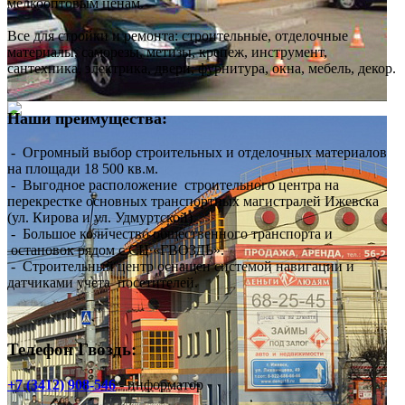
мелкооптовым ценам.
Все для стройки и ремонта: строительные, отделочные
материалы, саморезы, метизы, крепеж, инструмент,
сантехника, электрика, двери, фурнитура, окна, мебель, декор.
Наши преимущества:
- Огромный выбор строительных и отделочных материалов
на площади 18 500 кв.м.
- Выгодное расположение строительного центра на
перекрестке основных транспортных магистралей Ижевска
(ул. Кирова и ул. Удмуртской).
- Большое количество общественного транспорта и
остановок рядом с СЦ «ГВОЗДЬ».
- Строительный центр оснащен системой навигации и
датчиками учета посетителей.
Телефон Гвоздь:
+7 (3412) 908-546
- информатор