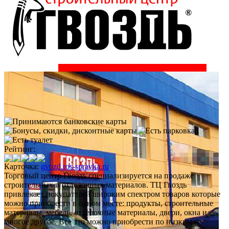
Рейтинг:
Карточка:
gvozd.ros-spravka.ru
Торговый центр Гвоздь специализируется на продаже
строительных и отделочных материалов. ТЦ Гвоздь
привлекает покупателей широким спектром товаров которые
можно приобрести в одном месте: продукты, строительные
материалы, мебель, отделочные материалы, двери, окна и
многое другое. Все это можно приобрести по низким и