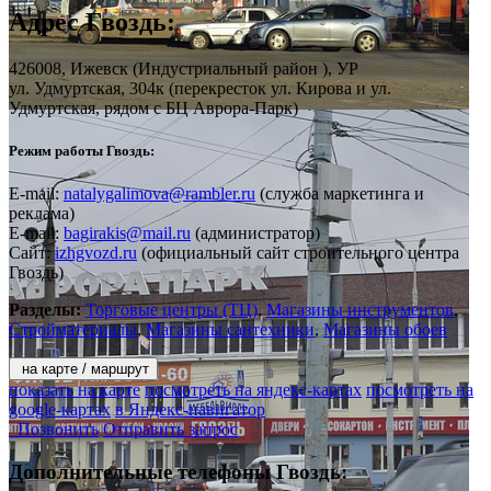
Адрес
Гвоздь
:
426008,
Ижевск
(Индустриальный район ), УР
ул. Удмуртская, 304к
(перекресток ул. Кирова и ул.
Удмуртская, рядом с БЦ Аврора-Парк)
Режим работы Гвоздь:
E-mail:
natalygalimova@rambler.ru
(служба маркетинга и
реклама)
E-mail:
bagirakis@mail.ru
(администратор)
Сайт:
izhgvozd.ru
(официальный сайт строительного центра
Гвоздь)
Разделы:
Торговые центры (ТЦ)
,
Магазины инструментов
,
Стройматериалы
,
Магазины сантехники
,
Магазины обоев
на карте / маршрут
показать на карте
посмотреть на яндекс-картах
посмотреть на
google-картах
в Яндекс-навигатор
Позвонить
Отправить запрос
Дополнительные телефоны
Гвоздь: