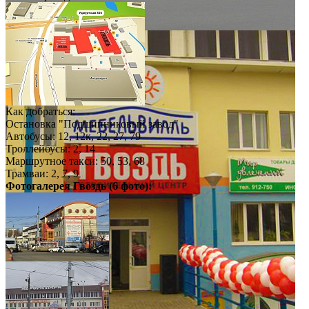
Как добраться:
Остановка "Подшипниковый завод"
Автобусы: 12, 12к, 22, 27, 79
Троллейбусы: 2, 14
Маршрутное такси: 50, 53, 68
Трамваи: 2, 7, 9
Фотогалерея
Гвоздь
(6 фото):