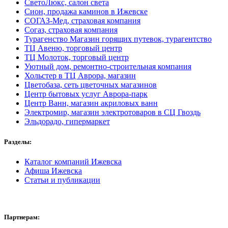
СветоЛюкс, салон света
Сион, продажа каминов в Ижевске
СОГАЗ-Мед, страховая компания
Согаз, страховая компания
Турагенство Магазин горящих путевок, турагентство
ТЦ Авеню, торговый центр
ТЦ Молоток, торговый центр
Уютный дом, ремонтно-строительная компания
Хольстер в ТЦ Аврора, магазин
Цветобаза, сеть цветочных магазинов
Центр бытовых услуг Аврора-парк
Центр Ванн, магазин акриловых ванн
Электромир, магазин электротоваров в СЦ Гвоздь
Эльдорадо, гипермаркет
Разделы:
Каталог компаний Ижевска
Афиша Ижевска
Статьи и публикации
Партнерам: