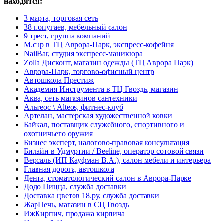
находятся:
3 марта, торговая сеть
38 попугаев, мебельный салон
9 трест, группа компаний
M.cup в ТЦ Аврора-Парк, экспресс-кофейня
NailBar, студия экспресс-маникюра
Zolla Дисконт, магазин одежды (ТЦ Аврора Парк)
Аврора-Парк, торгово-офисный центр
Автошкола Престиж
Академия Инструмента в ТЦ Гвоздь, магазин
Аква, сеть магазинов сантехники
Альтеос \ Alteos, фитнес-клуб
Артелан, мастерская художественной ковки
Байкал, поставщик служебного, спортивного и
охотничьего оружия
Бизнес эксперт, налогово-правовая консультация
Билайн в Удмуртии / Beeline, оператор сотовой связи
Версаль (ИП Кауфман В.А.), салон мебели и интерьера
Главная дорога, автошкола
Дента, стоматологический салон в Аврора-Парке
Додо Пицца, служба доставки
Доставка цветов 18.ру, служба доставки
ЖарПечь, магазин в СЦ Гвоздь
ИжКирпич, продажа кирпича