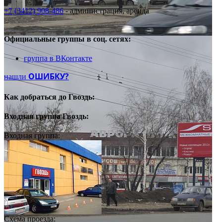
+7 (3412) 908-486
- администрация, аренда
Официальные группы
в соц. сетях:
группа в ВКонтакте
ОШИБКУ?
нашли
Как добраться до
Гвоздь:
Входная группа
Гвоздь:
Входная группа:
Схема проезда: