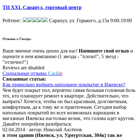
ТЦ XXL Сарапул, торговый центр
Рейтинг:
Сарапул, ул. Горького, д.15а
9:00-19:00
Отзывы о
Гвоздь:
Ваше мнение очень ценно для нас!
Напишите свой отзыв
и
оцените в нем компанию (1 звезда - "плохо!", 5 звезд -
"отлично!")
Reviews are disabled
Социальные отзывы
Cackl
e
Связанные
статьи:
Как правильно выбрать напольное покрытие в Ижевске?
Чем будет покрыт пол, вероятно самая большая головная боль
тех, кто планирует ремонт в квартире. Действительно, что
выбрать? Хочется, чтобы он был красивым, долговечным,
комфортным, да к тому же и практичным. Сегодня выбор
напольных покрытий во всех возможных вариациях в
магазинах Ижевска настолько велик, что голова идет кругом.
Давайте попробуем разобраться.
02.04.2014 · автор: Николай Аксёнов
в этом здании (Ижевск,
ул. Удмуртская, 304к
) так же