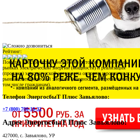
Рейтинг:
Покупка электрической энергии на оптовом и розничных
рынках электрической энергии (мощности) и реализация
(продажа) электрической энергии на оптовом и розничных
рынках электрической энергии (мощности) потребителям (в
том числе гражданам).
Телефон ЭнергосбыТ Плюс Завьялово:
+7 (800) 700-10-32
Адрес
ЭнергосбыТ Плюс Завьялово
:
427000,
с. Завьялово
, УР