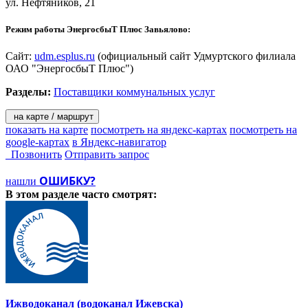
ул. Нефтяников, 21
Режим работы ЭнергосбыТ Плюс Завьялово:
Сайт:
udm.esplus.ru
(официальный сайт Удмуртского филиала
ОАО "ЭнергосбыТ Плюс")
Разделы:
Поставщики коммунальных услуг
на карте / маршрут
показать на карте
посмотреть на яндекс-картах
посмотреть на
google-картах
в Яндекс-навигатор
Позвонить
Отправить запрос
ОШИБКУ?
нашли
В этом разделе
часто смотрят:
Ижводоканал (водоканал Ижевска)