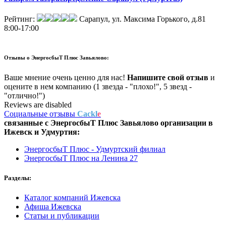
Рейтинг:
Сарапул, ул. Максима Горького, д.81
8:00-17:00
Отзывы о
ЭнергосбыТ Плюс Завьялово:
Ваше мнение очень ценно для нас!
Напишите свой отзыв
и
оцените в нем компанию (1 звезда - "плохо!", 5 звезд -
"отлично!")
Reviews are disabled
Социальные отзывы
Cackl
e
связанные с
ЭнергосбыТ Плюс Завьялово
организации в
Ижевск и Удмуртия:
ЭнергосбыТ Плюс - Удмуртский филиал
ЭнергосбыТ Плюс на Ленина 27
Разделы:
Каталог компаний Ижевска
Афиша Ижевска
Статьи и публикации