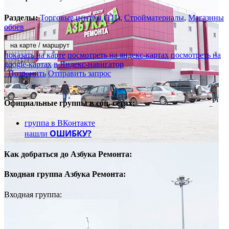
Разделы:
Торговые центры (ТЦ)
,
Стройматериалы
,
Магазины
обоев
на карте / маршрут
показать на карте
посмотреть на яндекс-картах
посмотреть на
google-картах
в Яндекс-навигатор
Позвонить
Отправить запрос
Официальные группы
в соц. сетях:
группа в ВКонтакте
ОШИБКУ?
нашли
Как добраться до
Азбука Ремонта:
Входная группа
Азбука Ремонта:
Входная группа: