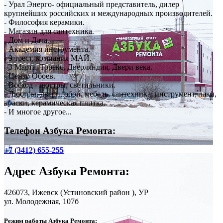
- Урал Энерго- официальный представитель, дилер
крупнейших российских и международных производителей.
- Философия керамики.
- Магазин для сантехника.
- Дом и Дача.
- Академия инструмента.
- 9 трест, компания МАЙ.
- 3 Марта, Торекс, Дверляндия, Двери века.
- Центр Обоев.
- Восход - люстры, светильники.
- Люстры, двери, обои, мебель, сантехника, инструмент, лаки,
краски, керамическая плитка.
- И многое другое...
Телефон Азбука Ремонта:
+7 (3412) 655-255
Адрес
Азбука Ремонта
:
426073,
Ижевск
(Устиновский район ), УР
ул. Молодежная, 107б
Режим работы Азбука Ремонта: