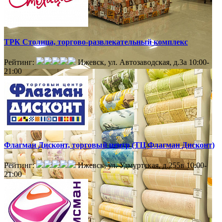
ТРК Столица, торгово-развлекательный комплекс
Рейтинг:
Ижевск, ул. Автозаводская, д.3а
10:00-
21:00
Флагман Дисконт, торговый центр (ТЦ Флагман Дисконт)
Рейтинг:
Ижевск, ул. Удмуртская, д.255в
10:00-
21:00