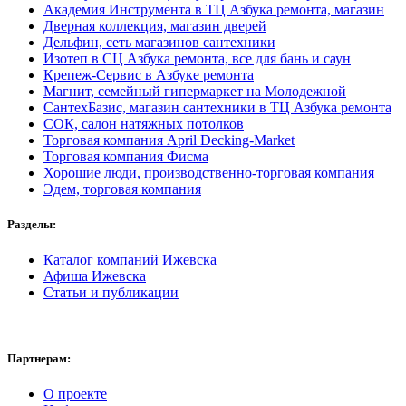
Академия Инструмента в ТЦ Азбука ремонта, магазин
Дверная коллекция, магазин дверей
Дельфин, сеть магазинов сантехники
Изотеп в СЦ Азбука ремонта, все для бань и саун
Крепеж-Сервис в Азбуке ремонта
Магнит, семейный гипермаркет на Молодежной
СантехБазис, магазин сантехники в ТЦ Азбука ремонта
СОК, салон натяжных потолков
Торговая компания April Decking-Market
Торговая компания Фисма
Хорошие люди, производственно-торговая компания
Эдем, торговая компания
Разделы:
Каталог компаний Ижевска
Афиша Ижевска
Статьи и публикации
Партнерам:
О проекте