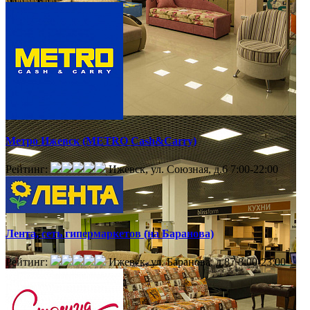
Метро Ижевск (METRO Cash&Carry)
Рейтинг:
Ижевск, ул. Союзная, д.6
7:00-22:00
Лента, сеть гипермаркетов (на Баранова)
Рейтинг:
Ижевск, ул. Баранова, д.87
8:00-23:00