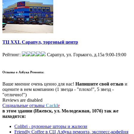
ТЦ XXL Сарапул, торговый центр
Рейтинг:
Сарапул, ул. Горького, д.15а
9:00-19:00
Отзывы о
Азбука Ремонта:
Ваше мнение очень ценно для нас!
Напишите свой отзыв
и
оцените в нем компанию (1 звезда - "плохо!", 5 звезд -
"отлично!")
Reviews are disabled
Социальные отзывы
Cackl
e
в этом здании (Ижевск,
ул. Молодежная, 107б
) так же
находятся:
Colibri - рулонные шторы и жалюзи
Friendly Coffee в СЦ Азбука ремонта, экспресс-кофейня