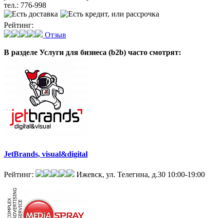
тел.:
776-998
Рейтинг:
Отзыв
В разделе Услуги для бизнеса (b2b)
часто смотрят:
JetBrands, visual&digital
Рейтинг:
Ижевск, ул. Телегина, д.30
10:00-19:00